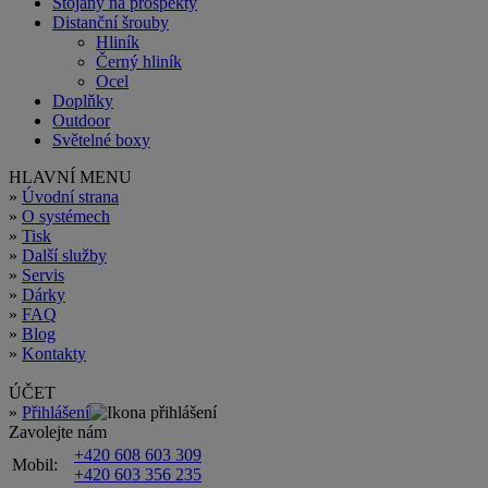
Stojany na prospekty
Distanční šrouby
Hliník
Černý hliník
Ocel
Doplňky
Outdoor
Světelné boxy
HLAVNÍ MENU
»
Úvodní strana
»
O systémech
»
Tisk
»
Další služby
»
Servis
»
Dárky
»
FAQ
»
Blog
»
Kontakty
ÚČET
»
Přihlášení
Zavolejte nám
+420 608 603 309
Mobil:
+420 603 356 235