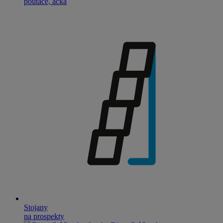
poutače, áčka
Stojany
na prospekty