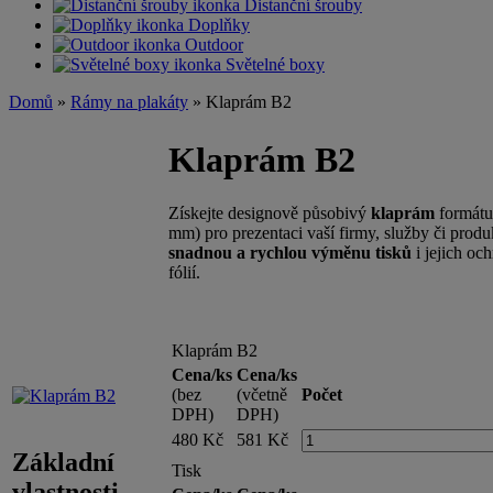
Distanční šrouby
Doplňky
Outdoor
Světelné boxy
Domů
»
Rámy na plakáty
» Klaprám B2
Klaprám B2
Získejte designově působivý
klaprám
formát
mm) pro prezentaci vaší firmy, služby či produ
snadnou a rychlou výměnu tisků
i jejich och
fólií.
Klaprám B2
Cena/ks
Cena/ks
(bez
(včetně
Počet
DPH)
DPH)
480 Kč
581 Kč
Základní
Tisk
vlastnosti