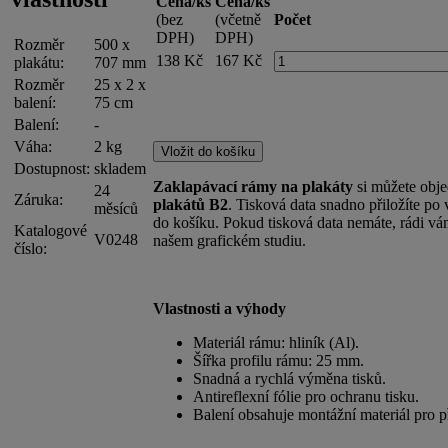
Cena/ks
Cena/ks
(bez
(včetně
Počet
DPH)
DPH)
Rozměr
500 x
138 Kč
167 Kč
plakátu:
707 mm
Rozměr
25 x 2 x
balení:
75 cm
Balení:
-
Váha:
2 kg
Dostupnost:
skladem
Zaklapávací rámy na plakáty
si můžete obj
24
Záruka:
plakátů B2
. Tisková data snadno přiložíte po
měsíců
do košíku. Pokud tisková data nemáte, rádi vá
Katalogové
V0248
našem grafickém studiu.
číslo:
Vlastnosti a výhody
Materiál rámu: hliník (Al).
Šířka profilu rámu: 25 mm.
Snadná a rychlá výměna tisků.
Antireflexní fólie pro ochranu tisku.
Balení obsahuje montážní materiál pro p