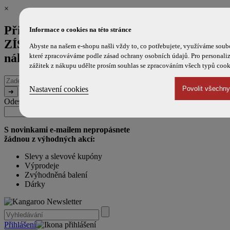
×
Přihlaste se k odběru novinek a
Informace o cookies na této stránce
ZÍSKEJTE 100 Kč SLEVU
na příští
Abyste na našem e-shopu našli vždy to, co potřebujete, využíváme soub
nákup!
které zpracováváme podle zásad ochrany osobních údajů. Pro personal
zážitek z nákupu udělte prosím souhlas se zpracováním všech typů cook
E-
mailová
Nastavení cookies
adresa
Odesláním souhlasíte s použitím e-mailu pro marketingové účely.
Zpráva
URL
(ponechte
(ponechte
prázdné)
prázdné)
S novinkami e-mailem nepropásnete
žádnou z výhodných akcí:
Slevy a slevové kupóny
Výprodeje
Zvýhodněná balení
Dárky
Přihlášení