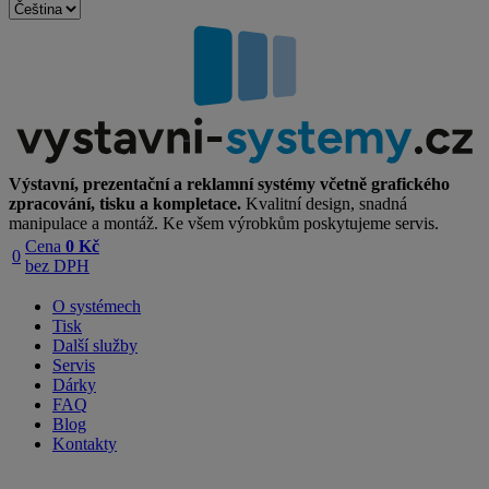
Výstavní, prezentační a reklamní systémy včetně grafického
zpracování, tisku a kompletace.
Kvalitní design, snadná
manipulace a montáž. Ke všem výrobkům poskytujeme servis.
Cena
0 Kč
0
bez DPH
O systémech
Tisk
Další služby
Servis
Dárky
FAQ
Blog
Kontakty