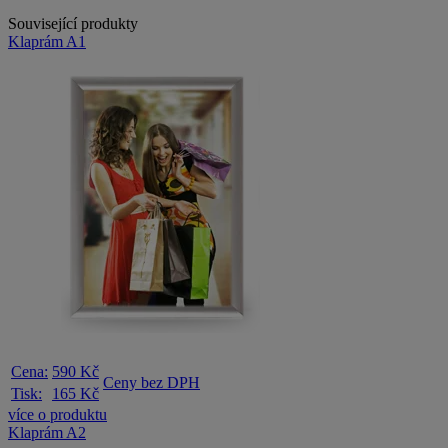
Související produkty
Klaprám A1
Cena:
590 Kč
Ceny bez DPH
Tisk:
165 Kč
více o produktu
Klaprám A2