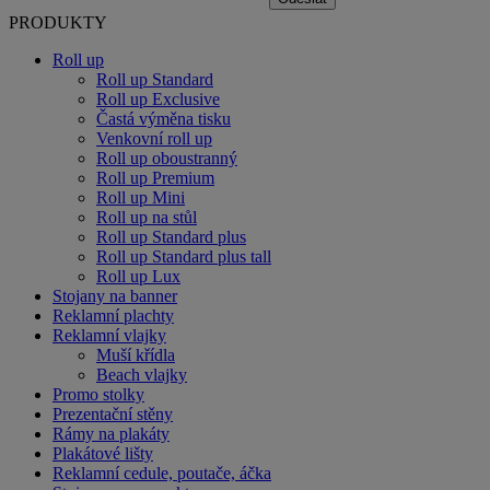
PRODUKTY
Roll up
Roll up Standard
Roll up Exclusive
Častá výměna tisku
Venkovní roll up
Roll up oboustranný
Roll up Premium
Roll up Mini
Roll up na stůl
Roll up Standard plus
Roll up Standard plus tall
Roll up Lux
Stojany na banner
Reklamní plachty
Reklamní vlajky
Muší křídla
Beach vlajky
Promo stolky
Prezentační stěny
Rámy na plakáty
Plakátové lišty
Reklamní cedule, poutače, áčka