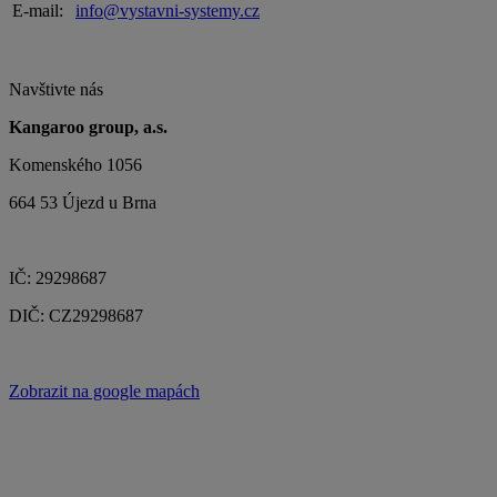
E-mail:
info@vystavni-systemy.cz
Navštivte nás
Kangaroo group, a.s.
Komenského 1056
664 53 Újezd u Brna
IČ: 29298687
DIČ: CZ29298687
Zobrazit na google mapách