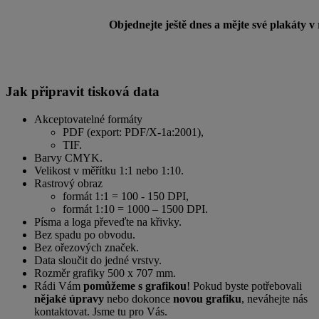
Objednejte ještě dnes a mějte své plakáty v
Jak připravit tisková data
Akceptovatelné formáty
PDF (export: PDF/X-1a:2001),
TIF.
Barvy CMYK.
Velikost v měřítku 1:1 nebo 1:10.
Rastrový obraz
formát 1:1 = 100 - 150 DPI,
formát 1:10 = 1000 – 1500 DPI.
Písma a loga převeďte na křivky.
Bez spadu po obvodu.
Bez ořezových značek.
Data sloučit do jedné vrstvy.
Rozměr grafiky 500 x 707 mm.
Rádi Vám
pomůžeme s grafikou
! Pokud byste potřebovali
nějaké úpravy
nebo dokonce
novou grafiku
, neváhejte nás
kontaktovat. Jsme tu pro Vás.