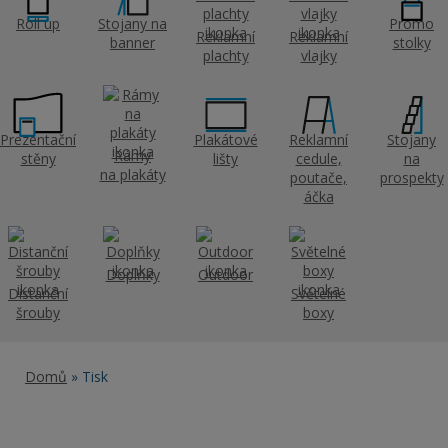
Roll up
Stojany na
Promo
Reklamní
Reklamní
banner
stolky
plachty
vlajky
Prezentační
Plakátové
Reklamní
Stojany
Rámy
stěny
lišty
cedule,
na
na plakáty
poutače,
prospekty
áčka
Doplňky
Outdoor
Distanční
Světelné
šrouby
boxy
Domů
» Tisk