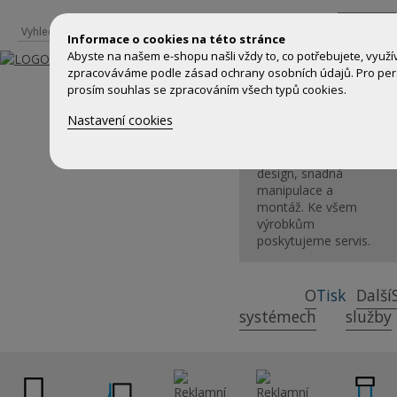
Přihlášení
Informace o cookies na této stránce
Abyste na našem e-shopu našli vždy to, co potřebujete, využ
Výstavní,
zpracováváme podle zásad ochrany osobních údajů. Pro per
prezentační a
prosím souhlas se zpracováním všech typů cookies.
reklamní systémy
Nastavení cookies
včetně grafického
zpracování, tisku a
kompletace.
Kvalitní
design, snadná
manipulace a
montáž. Ke všem
výrobkům
poskytujeme servis.
O
Tisk
Další
systémech
služby