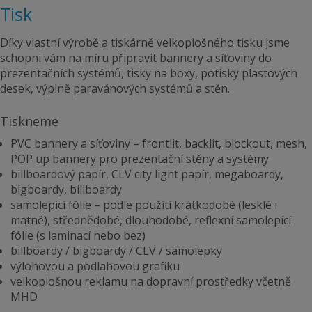
Tisk
Díky vlastní výrobě a tiskárně velkoplošného tisku jsme
schopni vám na míru připravit bannery a síťoviny do
prezentačních systémů, tisky na boxy, potisky plastových
desek, výplně paravánových systémů a stěn.
Tiskneme
PVC bannery a síťoviny – frontlit, backlit, blockout, mesh,
POP up bannery pro prezentační stěny a systémy
billboardový papír, CLV city light papír, megaboardy,
bigboardy, billboardy
samolepicí fólie – podle použití krátkodobé (lesklé i
matné), střednědobé, dlouhodobé, reflexní samolepící
fólie (s laminací nebo bez)
billboardy / bigboardy / CLV / samolepky
výlohovou a podlahovou grafiku
velkoplošnou reklamu na dopravní prostředky včetně
MHD