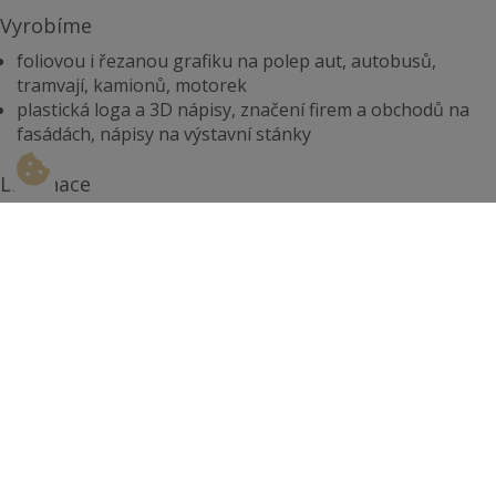
Vyrobíme
foliovou i řezanou grafiku na polep aut, autobusů,
tramvají, kamionů, motorek
plastická loga a 3D nápisy, značení firem a obchodů na
fasádách, nápisy na výstavní stánky
Laminace
veškeré tisky můžeme ochránit proti UV záření a
poškrábání díky laminaci
Předání grafických podkladů
přenos dat možný pomocí FTP serveru, e-mail
zpracováváme soubory tif, jpg, eps, pdf, psd, ps, cdr, ai
minimální ideální interiérový tisk soubor v měřítku 1:10,
800dpi
ideální exterierový tisk soubor v měřítku 1:10, 300dpi
vektory a bitmapy, které jsou v souboru pdf připravovat
zásadně jako CMYK - obrazová data neukládejte ve