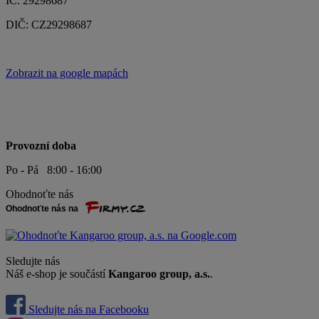
+420 608 603 309
Mobil:
+420 603 356 235
E-mail:
info@vystavni-systemy.cz
Navštivte nás
Kangaroo group, a.s.
Komenského 1056
664 53 Újezd u Brna
IČ: 29298687
DIČ: CZ29298687
Zobrazit na google mapách