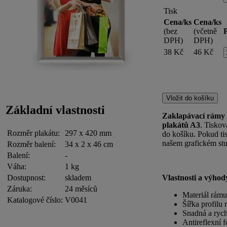
Tisk
Cena/ks
Cena/ks
(bez
(včetně
DPH)
DPH)
38 Kč
46 Kč
Základní vlastnosti
Zaklapávací rámy 
plakátů A3
. Tiskov
Rozměr plakátu:
297 x 420 mm
do košíku. Pokud ti
našem grafickém stu
Rozměr balení:
34 x 2 x 46 cm
Balení:
-
Váha:
1 kg
Dostupnost:
skladem
Vlastnosti a výhod
Záruka:
24 měsíců
Materiál rámu:
Katalogové číslo:
V0041
Šířka profilu
Snadná a rych
Antireflexní f