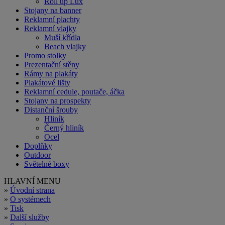
Souhlasím se
zpracováním osobních údajů
.
PRODUKTY
Roll up
Roll up Standard
Roll up Exclusive
Častá výměna tisku
Venkovní roll up
Roll up oboustranný
Roll up Premium
Roll up Mini
Roll up na stůl
Roll up Standard plus
Roll up Standard plus tall
Roll up Lux
Stojany na banner
Reklamní plachty
Reklamní vlajky
Muší křídla
Beach vlajky
Promo stolky
Prezentační stěny
Rámy na plakáty