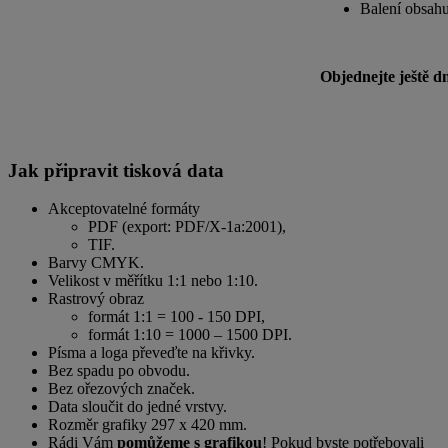
Balení obsahu
Objednejte ještě d
Jak připravit tisková data
Akceptovatelné formáty
PDF (export: PDF/X-1a:2001),
TIF.
Barvy CMYK.
Velikost v měřítku 1:1 nebo 1:10.
Rastrový obraz
formát 1:1 = 100 - 150 DPI,
formát 1:10 = 1000 – 1500 DPI.
Písma a loga převeďte na křivky.
Bez spadu po obvodu.
Bez ořezových značek.
Data sloučit do jedné vrstvy.
Rozměr grafiky 297 x 420 mm.
Rádi Vám
pomůžeme s grafikou
! Pokud byste potřebovali