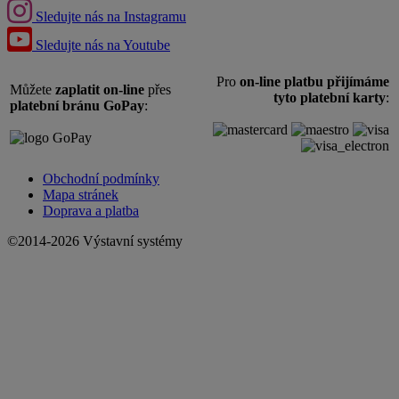
Provozní doba
Po - Pá 8:00 - 16:00
Ohodnoťte nás
Sledujte nás
Náš e-shop je součástí
Kangaroo group, a.s.
.
Sledujte nás na Facebooku
Sledujte nás na Instagramu
Sledujte nás na Youtube
Pro
on-line platbu přijímáme
Můžete
zaplatit on-line
přes
tyto platební karty
:
platební bránu GoPay
: