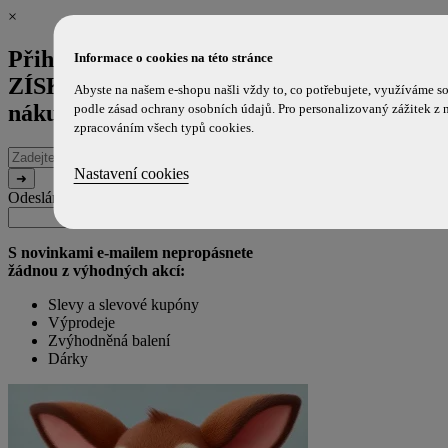
×
Přihlaste se k odběru novinek a
Informace o cookies na této stránce
ZÍSKEJTE 100 Kč SLEVU
na příští
Abyste na našem e-shopu našli vždy to, co potřebujete, využíváme s
nákup!
podle zásad ochrany osobních údajů. Pro personalizovaný zážitek z 
zpracováním všech typů cookies.
E-
mailová
Nastavení cookies
adresa
Odesláním souhlasíte s použitím e-mailu pro marketingové účely.
Zpráva
URL
(ponechte
(ponechte
prázdné)
prázdné)
S novinkami e-mailem nepropásnete
žádnou z výhodných akcí:
Slevy a slevové kupóny
Výprodeje
Zvýhodněná balení
Dárky