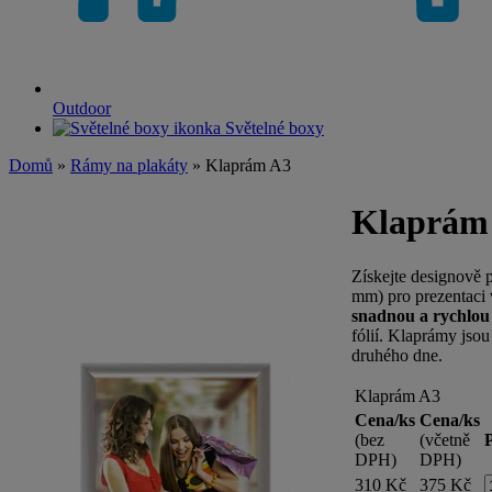
Outdoor
Světelné boxy
Domů
»
Rámy na plakáty
» Klaprám A3
Klaprám
Získejte designově
mm) pro prezentaci v
snadnou a rychlou
fólií. Klaprámy jso
druhého dne.
Klaprám A3
Cena/ks
Cena/ks
(bez
(včetně
DPH)
DPH)
310 Kč
375 Kč