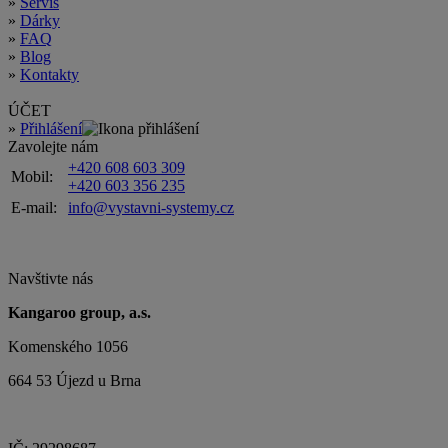
Plakátové lišty
Reklamní cedule, poutače, áčka
Stojany na prospekty
Distanční šrouby
Hliník
Černý hliník
Ocel
Doplňky
Outdoor
Světelné boxy
HLAVNÍ MENU
»
Úvodní strana
»
O systémech
»
Tisk
»
Další služby
»
Servis
»
Dárky
»
FAQ
»
Blog
»
Kontakty
ÚČET
»
Přihlášení
Zavolejte nám