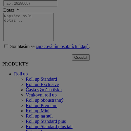
Kontaktujte nás
Nevíte si rady s tiskovými podklady? Zajímají vás doplňující
informace k produktům? V případě jakéhokoliv dotazu nás
neváhejte kontaktovat pomocí tohoto formuláře.
Jméno: *
Příjmení: *
E-mail: *
Telefon:
IČ:
Dotaz: *