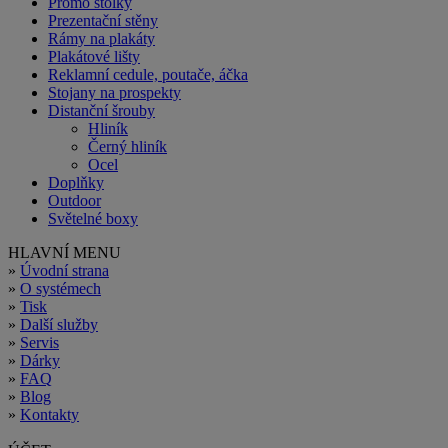
Promo stolky
Prezentační stěny
Rámy na plakáty
Plakátové lišty
Reklamní cedule, poutače, áčka
Stojany na prospekty
Distanční šrouby
Hliník
Černý hliník
Ocel
Doplňky
Outdoor
Světelné boxy
HLAVNÍ MENU
»
Úvodní strana
»
O systémech
»
Tisk
»
Další služby
»
Servis
»
Dárky
»
FAQ
»
Blog
»
Kontakty