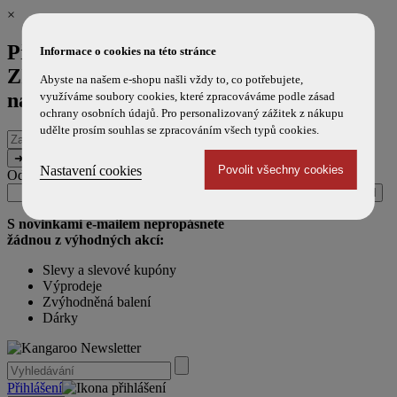
×
Přihlaste se k odběru novinek a
Informace o cookies na této stránce
ZÍSKEJTE 100 Kč SLEVU
na příští
Abyste na našem e-shopu našli vždy to, co potřebujete,
nákup!
využíváme soubory cookies, které zpracováváme podle zásad
ochrany osobních údajů. Pro personalizovaný zážitek z nákupu
udělte prosím souhlas se zpracováním všech typů cookies.
E-
mailová
adresa
Nastavení cookies
Odesláním souhlasíte s použitím e-mailu pro marketingové účely.
Zpráva
URL
(ponechte
(ponechte
prázdné)
prázdné)
S novinkami e-mailem nepropásnete
žádnou z výhodných akcí:
Slevy a slevové kupóny
Výprodeje
Zvýhodněná balení
Dárky
Přihlášení