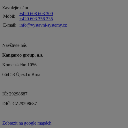
Zavolejte nám
+420 608 603 309
Mobil:
+420 603 356 235
E-mail:
info@vystavni-systemy.cz
Navštivte nás
Kangaroo group, a.s.
Komenského 1056
664 53 Újezd u Brna
IČ: 29298687
DIČ: CZ29298687
Zobrazit na google mapách