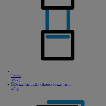
Promo
stolky
Prezentační
stěny