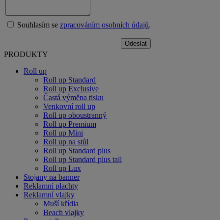
Souhlasím se
zpracováním osobních údajů
.
PRODUKTY
Roll up
Roll up Standard
Roll up Exclusive
Častá výměna tisku
Venkovní roll up
Roll up oboustranný
Roll up Premium
Roll up Mini
Roll up na stůl
Roll up Standard plus
Roll up Standard plus tall
Roll up Lux
Stojany na banner
Reklamní plachty
Reklamní vlajky
Muší křídla
Beach vlajky