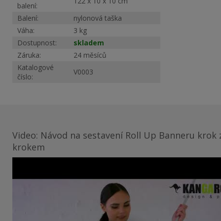
122 x 10 x 10 cm
balení:
Balení:
nylonová taška
Váha:
3 kg
Dostupnost:
skladem
Záruka:
24 měsíců
Katalogové
V0003
číslo:
Video: Návod na sestavení Roll Up Banneru krok 
krokem