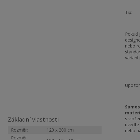
Tip:
Pokud j
designo
nebo ro
standar
variant
Upozor
Samos
materi
s vlož
Základní vlastnosti
uveďte
Rozměr:
120 x 200 cm
nebo n
Rozměr