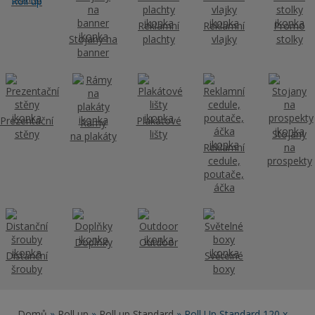
Roll up
Reklamní
Reklamní
Promo
Stojany na
plachty
vlajky
stolky
banner
Prezentační
Plakátové
Rámy
stěny
lišty
Stojany
na plakáty
Reklamní
na
cedule,
prospekty
poutače,
áčka
Doplňky
Outdoor
Distanční
Světelné
šrouby
boxy
Domů
»
Roll up
»
Roll up Standard
» Roll Up Standard 120 x