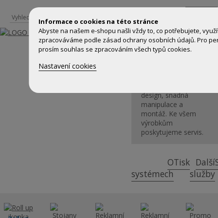
Přihlášení
Informace o cookies na této stránce
Abyste na našem e-shopu našli vždy to, co potřebujete, vyu
Výstavní,
zpracováváme podle zásad ochrany osobních údajů. Pro per
prezentační a
prosím souhlas se zpracováním všech typů cookies.
reklamní systémy
Nastavení cookies
včetně grafického
zpracování, tisku a
kompletace.
Kvalitní
design, snadná
manipulace a
montáž. Ke všem
výrobkům
poskytujeme servis.
O
Tisk
Další
systémech
služby