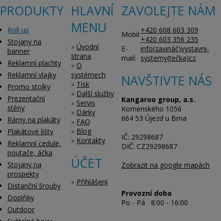
PRODUKTY
HLAVNÍ
ZAVOLEJTE NÁM
MENU
Roll up
+420 608 603 309
Mobil:
+420 603 356 235
Stojany na
»
Úvodní
E-
info(zavináč)vystavni-
banner
strana
mail:
systemy(tečka)cz
Reklamní plachty
»
O
Reklamní vlajky
systémech
NAVŠTIVTE NÁS
»
Tisk
Promo stolky
»
Další služby
Prezentační
Kangaroo group, a.s.
»
Servis
stěny
Komenského 1056
»
Dárky
664 53 Újezd u Brna
Rámy na plakáty
»
FAQ
»
Blog
Plakátové lišty
IČ: 29298687
»
Kontakty
Reklamní cedule,
DIČ: CZ29298687
poutače, áčka
ÚČET
Stojany na
Zobrazit na google mapách
prospekty
»
Přihlášení
Distanční šrouby
Provozní doba
Doplňky
Po - Pá 8:00 - 16:00
Outdoor