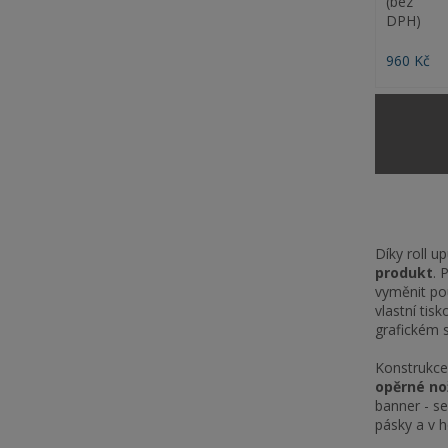
(bez
DPH)
960 Kč
Díky roll u
produkt
. 
vyměnit po
vlastní tis
grafickém s
Konstrukce 
opěrné nož
banner - se
pásky a v h