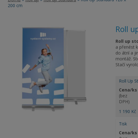
200 cm
Roll u
Roll up st
a přenést k
do átrií a 
montáž. St
Stačí vyrol
Roll Up S
Cena/ks
(bez
DPH)
1 190 Kč
Tisk
Cena/ks