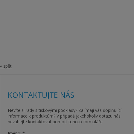
Do našeho portfolia spadá také
výroba reklamních
plachet
- navštivte náš web
reklamní plachty
a dozvíte se,
jaké jsou další možnosti využití banneru pro Vaši reklamu!
« zpět
KONTAKTUJTE NÁS
Nevíte si rady s tiskovými podklady? Zajímají vás doplňující
informace k produktům? V případě jakéhokoliv dotazu nás
neváhejte kontaktovat pomocí tohoto formuláře.
Jméno: *