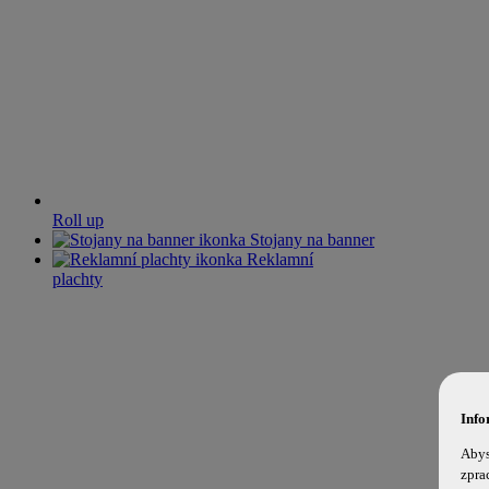
Roll up
Stojany na banner
Reklamní
plachty
Info
Abys
zpra