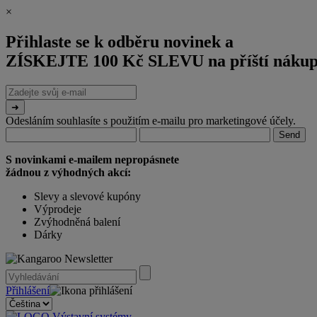
×
Přihlaste se k odběru novinek a
ZÍSKEJTE 100 Kč SLEVU
na příští nákup
E-
mailová
adresa
Odesláním souhlasíte s použitím e-mailu pro marketingové účely.
Zpráva
URL
(ponechte
(ponechte
prázdné)
prázdné)
S novinkami e-mailem nepropásnete
žádnou z výhodných akcí:
Slevy a slevové kupóny
Výprodeje
Zvýhodněná balení
Dárky
Přihlášení