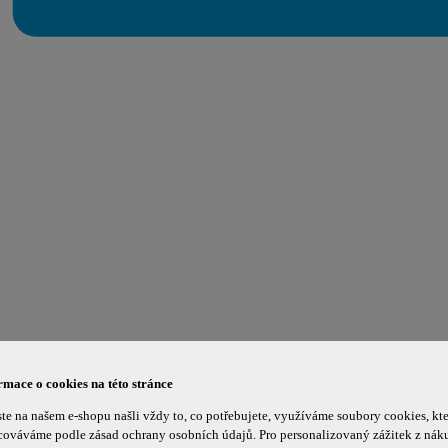
rmace o cookies na této stránce
te na našem e-shopu našli vždy to, co potřebujete, využíváme soubory cookies, kte
cováváme podle zásad ochrany osobních údajů. Pro personalizovaný zážitek z nák