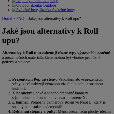
Doplňky
Outdoor
Světelné boxy
Domů
»
FAQ
» Jaké jsou alternativy k Roll upu?
Jaké jsou alternativy k Roll
upu?
Alternativy k
Roll upu zahrnují různé typy výstavních systémů
a
prezentačních materiálů, které mohou být vhodné pro různé
potřeby a situace:
Prezentační Pop up stěny:
Velkoformátové prezentační
stěny, které nabízejí výraznou vizuální plochu a
snadnou
instalaci.
X bannery:
Lehké a
snadno přenosné bannery
s
jednoduchou konstrukcí ve tvaru písmene X.
L banner:
Přenosný bannerový stojan ve tvaru L, který je
snadný na instalaci a
demontáž.
Reklamní stojany a
pulty:
Menší prezentační plochy ideální