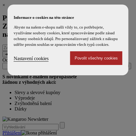
×
Přihlaste se k odběru novinek a
Informace o cookies na této stránce
ZÍSKEJTE 100 Kč SLEVU
na příští
Abyste na našem e-shopu našli vždy to, co potřebujete,
nákup!
využíváme soubory cookies, které zpracováváme podle zásad
ochrany osobních údajů. Pro personalizovaný zážitek z nákupu
udělte prosím souhlas se zpracováním všech typů cookies.
E-
mailová
adresa
Nastavení cookies
Odesláním souhlasíte s použitím e-mailu pro marketingové účely.
Zpráva
URL
(ponechte
(ponechte
prázdné)
prázdné)
S novinkami e-mailem nepropásnete
žádnou z výhodných akcí:
Slevy a slevové kupóny
Výprodeje
Zvýhodněná balení
Dárky
Přihlášení