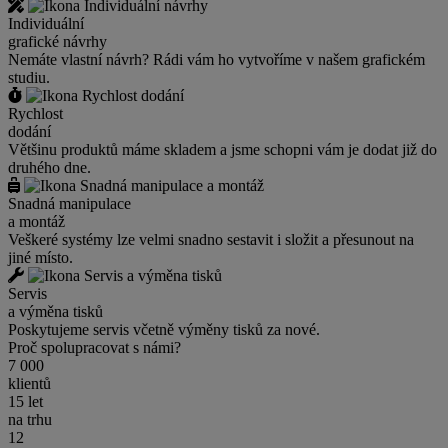
Individuální
grafické návrhy
Nemáte vlastní návrh? Rádi vám ho vytvoříme v našem grafickém
studiu.
Rychlost
dodání
Většinu produktů máme skladem a jsme schopni vám je dodat již do
druhého dne.
Snadná manipulace
a montáž
Veškeré systémy lze velmi snadno sestavit i složit a přesunout na
jiné místo.
Servis
a výměna tisků
Poskytujeme servis včetně výměny tisků za nové.
Proč spolupracovat s námi?
7 000
klientů
15 let
na trhu
12