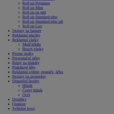
Roll up Premium
Roll up Mini
Roll up na stůl
Roll up Standard plus
Roll up Standard plus tall
Roll up Lux
Stojany na banner
Reklamní plachty
Reklamní vlajky
Muší křídla
Beach vlajky
Promo stolky
Prezentační stěny
Rámy na plakáty
Plakátové lišty
Reklamní cedule, poutače, áčka
Stojany na prospekty
Distanční šrouby
Hliník
Černý hliník
Ocel
Doplňky
Outdoor
Světelné boxy