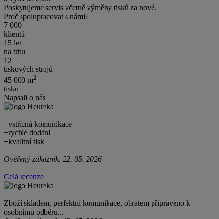
Poskytujeme servis včetně výměny tisků za nové.
Proč spolupracovat s námi?
7 000
klientů
15 let
na trhu
12
tiskových strojů
2
45 000 m
tisku
Napsali o nás
+
vstřícná komunikace
+
rychlé dodání
+
kvalitní tisk
Ověřený zákazník, 22. 05. 2026
Celá recenze
Zboží skladem, perfektní komunikace, obratem připraveno k
osobnímu odběru...