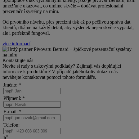
Spolupráce s
tak významnými klienty, jako je pivovar Bernard, nám
umožňuje ukazovat, co umíme skvěle – dodávat profesionální
prezentační systémy na míru.
Od prvotního návrhu, přes precizní tisk až po pečlivou správu dat
klientů, dbáme na každý detail, aby výsledek nejen skvěle vypadal,
ale i perfektně fungoval.
více informací
Kontaktujte nás
Nevíte si rady s tiskovými podklady? Zajímají vás doplňující
informace k produktům? V případě jakéhokoliv dotazu nás
neváhejte kontaktovat pomocí tohoto formuláře.
Jméno: *
Příjmení: *
E-mail: *
Telefon:
IČ: