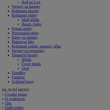
Roll up Lux
Stojany na banner
Reklamní plachty
Reklamní vlajky
Muší křídla
Beach vlajky
Promo stolky
Prezentační stěny
Rámy na plakáty
Plakátové lišty
Reklamní cedule, poutače, áčka
Stojany na prospekty
Distanční šrouby
Hliník
Černý hliník
Ocel
Doplňky
Outdoor
Světelné boxy
HLAVNÍ MENU
»
Úvodní strana
»
O systémech
»
Tisk
»
Další služby