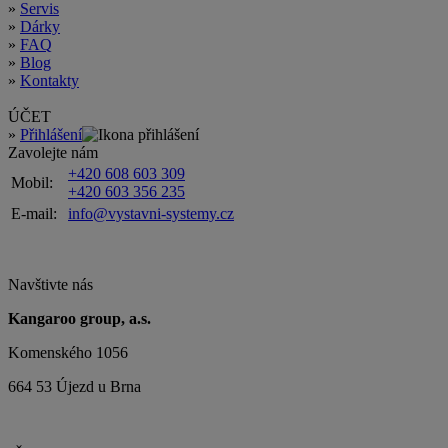
»
Servis
»
Dárky
»
FAQ
»
Blog
»
Kontakty
ÚČET
»
Přihlášení
Zavolejte nám
+420 608 603 309
Mobil:
+420 603 356 235
E-mail:
info@vystavni-systemy.cz
Navštivte nás
Kangaroo group, a.s.
Komenského 1056
664 53 Újezd u Brna