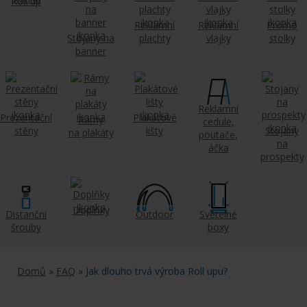
Roll up
Reklamní
Reklamní
Promo
Stojany na
plachty
vlajky
stolky
banner
Reklamní
Prezentační
Plakátové
Rámy
cedule,
stěny
lišty
Stojany
na plakáty
poutače,
na
áčka
prospekty
Doplňky
Distanční
Outdoor
Světelné
šrouby
boxy
Domů
»
FAQ
» Jak dlouho trvá výroba Roll upu?