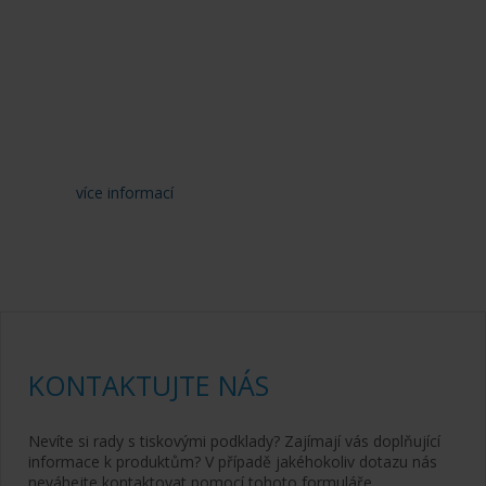
dat klientů,
dbáme na každý
detail, aby
výsledek nejen
skvěle vypadal,
ale i perfektně
fungoval.
více informací
KONTAKTUJTE NÁS
Nevíte si rady s tiskovými podklady? Zajímají vás doplňující
informace k produktům? V případě jakéhokoliv dotazu nás
neváhejte kontaktovat pomocí tohoto formuláře.