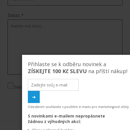
Dotaz: *
Přihlaste se k odběru novinek a
ZÍSKEJTE 100 Kč SLEVU
na příští nákup!
E-
mailová
Souhlasím se
zpracováním osobních údajů
.
adresa
Odesláním souhlasíte s použitím e-mailu pro marketingové účely.
S novinkami e-mailem nepropásnete
žádnou z výhodných akcí:
Slevy a slevové kupóny