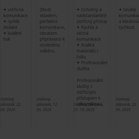
+
+
+
vstřícná
Zboží
Ochotný a
Skvělá
komunikace
skladem,
nadstandardně
komunika
+
rychlé
perfektní
vstřícný přístup
a bleskov
+
dodání
komunikace,
Rychlá a
rychlost
+
kvalitní
obratem
věcná
tisk
připraveno k
komunikace
+
osobnímu
Kvalita
odběru...
materiálů i
tisku
+
Profesionální
služba
Profesionální
služby s
vstřícným
přístupem k
Ověřený
Ověřený
Ověřený
zákazníkovi....
zákazník, 22.
zákazník, 12.
Ověřený zákazník,
zákazník, 22.
05. 2026
05. 2026
21. 10. 2025
09. 2025
Celá recenze
Celá recenze
Celá recenze
Celá rece