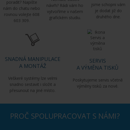
poradit? Napište
jsme schopni vám
návrh? Rádi vám ho
nám do chatu nebo
je dodat již do
vytvoříme v našem
rovnou volejte 608
druhého dne.
grafickém studiu.
603 309.
SNADNÁ MANIPULACE
SERVIS
A MONTÁŽ
A VÝMĚNA TISKŮ
Veškeré systémy lze velmi
Poskytujeme servis včetně
snadno sestavit i složit a
výměny tisků za nové.
přesunout na jiné místo.
PROČ SPOLUPRACOVAT S NÁMI?