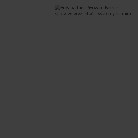
Jsme hrdým
partnerem
Pivovaru
Bernard
Spolupráce s
tak
významnými
klienty, jako je
pivovar Bernard,
nám umožňuje
ukazovat, co
umíme skvěle –
dodávat
profesionální
prezentační
systémy na míru.
Od prvotního
návrhu, přes
precizní tisk až po
pečlivou správu