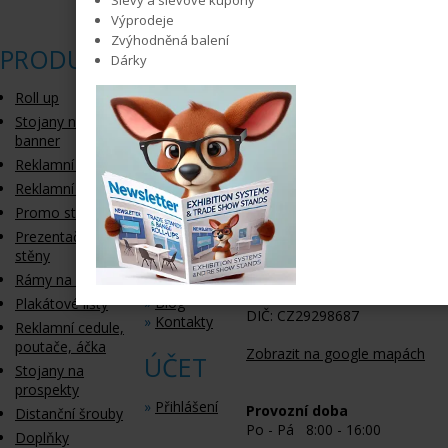
Výprodeje
Zvýhodněná balení
PRODUKTY
HLAVNÍ
ZAVOLEJTE NÁM
Dárky
MENU
Roll up
+420 608 603 309
Mobil:
+420 603 356 235
Stojany na
»
Úvodní
E-mail:
info@vystavni-systemy
banner
strana
Reklamní plachty
»
O
NAVŠTIVTE NÁS
Reklamní vlajky
systémech
»
Tisk
Promo stolky
Kangaroo group, a.s.
»
Další služby
Prezentační
Komenského 1056
»
Servis
stěny
664 53 Újezd u Brna
»
Dárky
Rámy na plakáty
»
FAQ
IČ: 29298687
»
Blog
Plakátové lišty
DIČ: CZ29298687
»
Kontakty
Reklamní cedule,
poutače, áčka
Zobrazit na google mapách
ÚČET
Stojany na
prospekty
»
Přihlášení
Provozní doba
Distanční šrouby
Po - Pá 8:00 - 16:00
Doplňky