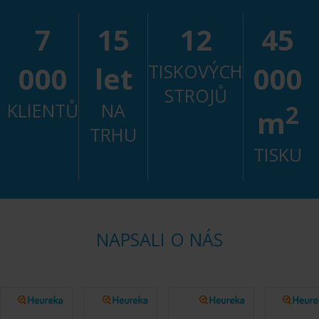
7
15
12
45
000
let
TISKOVÝCH
000
STROJŮ
KLIENTŮ
NA
2
m
TRHU
TISKU
NAPSALI O NÁS