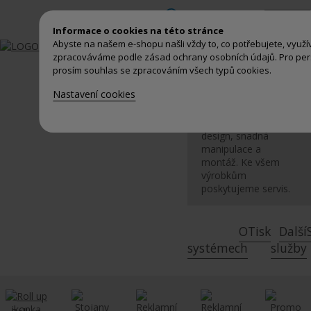
Přihlášení
Informace o cookies na této stránce
Abyste na našem e-shopu našli vždy to, co potřebujete, využ
Výstavní,
zpracováváme podle zásad ochrany osobních údajů. Pro per
prezentační a
prosím souhlas se zpracováním všech typů cookies.
reklamní systémy
Nastavení cookies
včetně grafického
zpracování, tisku a
kompletace.
Kvalitní
design, snadná
manipulace a
montáž. Ke všem
výrobkům
poskytujeme servis.
O
Tisk
Další
systémech
služby