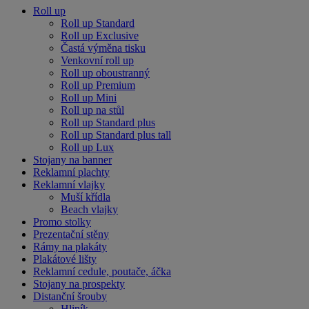
Roll up
Roll up Standard
Roll up Exclusive
Častá výměna tisku
Venkovní roll up
Roll up oboustranný
Roll up Premium
Roll up Mini
Roll up na stůl
Roll up Standard plus
Roll up Standard plus tall
Roll up Lux
Stojany na banner
Reklamní plachty
Reklamní vlajky
Muší křídla
Beach vlajky
Promo stolky
Prezentační stěny
Rámy na plakáty
Plakátové lišty
Reklamní cedule, poutače, áčka
Stojany na prospekty
Distanční šrouby
Hliník