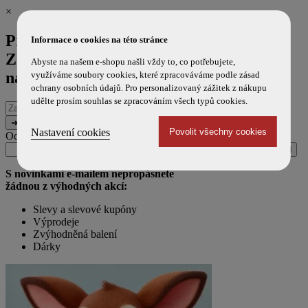
×
Přihlaste se k odběru novinek a
Informace o cookies na této stránce
ZÍSKEJTE 100 Kč SLEVU
na příští
Abyste na našem e-shopu našli vždy to, co potřebujete,
nákup!
využíváme soubory cookies, které zpracováváme podle zásad
ochrany osobních údajů. Pro personalizovaný zážitek z nákupu
udělte prosím souhlas se zpracováním všech typů cookies.
E-
mailová
adresa
Nastavení cookies
Odesláním souhlasíte s použitím e-mailu pro marketingové účely.
Zpráva
URL
(ponechte
(ponechte
prázdné)
prázdné)
S novinkami e-mailem nepropásnete
žádnou z výhodných akcí:
Slevy a slevové kupóny
Výprodeje
Zvýhodněná balení
Dárky