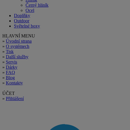
Černý hliník
Ocel
Doplňky
Outdoor
Světelné boxy
HLAVNÍ MENU
»
Úvodní strana
»
O systémech
»
Tisk
»
Další služby
»
Servis
»
Dárky
»
FAQ
»
Blog
»
Kontakty
ÚČET
»
Přihlášení