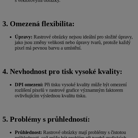
s
vektorovými obrázky.
3. Omezená flexibilita:
Úpravy:
Rastrové obrázky nejsou ideální pro složité úpravy,
jako jsou změny velikosti nebo úpravy tvarů, protože každý
pixel má pevnou barvu a
umístění.
4. Nevhodnost pro tisk vysoké kvality:
DPI omezení:
Při tisku vysoké kvality může být omezení
rozlišení pixelů v
rastrové grafice významným faktorem
ovlivňujícím výslednou kvalitu tisku.
5. Problémy s
průhledností:
Průhlednost:
Rastrové obrázky mají problémy s
čistotou
průhlednosti, což může být problém při tvorbě grafických